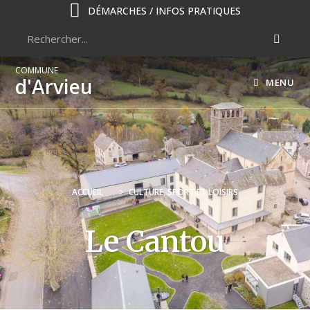
DÉMARCHES / INFOS PRATIQUES
COMMUNE
d'Arvieu
MENU
ACCUEIL
>
CULTURE, SPORT ET LOISIRS
Le Cantou