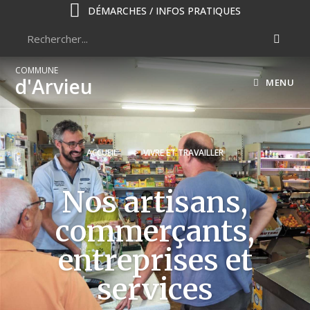
DÉMARCHES / INFOS PRATIQUES
COMMUNE
d'Arvieu
MENU
ACCUEIL
>
VIVRE ET TRAVAILLER
Nos artisans,
commerçants,
entreprises et
services