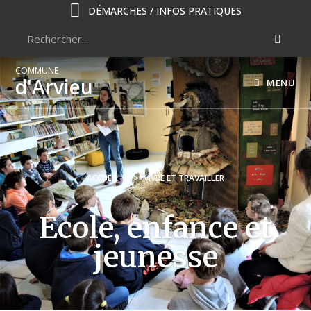
DÉMARCHES / INFOS PRATIQUES
COMMUNE
d'Arvieu
MENU
ACCUEIL
>
VIVRE ET TRAVAILLER
Ecole, enfance et
jeunesse