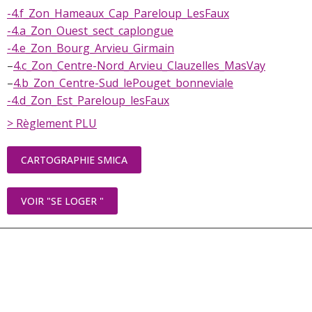
-4.f_Zon_Hameaux_Cap_Pareloup_LesFaux
-4.a_Zon_Ouest_sect_caplongue
-4.e_Zon_Bourg_Arvieu_Girmain
–
4.c_Zon_Centre-Nord_Arvieu_Clauzelles_MasVay
–
4.b_Zon_Centre-Sud_lePouget_bonneviale
-4.d_Zon_Est_Pareloup_lesFaux
> Règlement PLU
CARTOGRAPHIE SMICA
VOIR "SE LOGER "