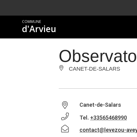
COMMUNE
d'Arvieu
Observatoi
CANET-DE-SALARS
Canet-de-Salars
Tel.
+33565468990
contact@levezou-ave