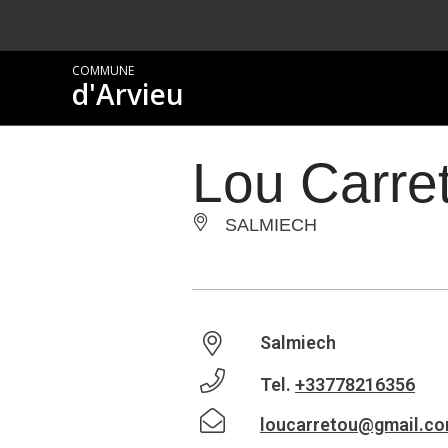
COMMUNE
d'Arvieu
Lou Carre
SALMIECH
Salmiech
Tel.
+33778216356
loucarretou@gmail.c