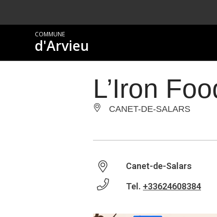
COMMUNE
d'Arvieu
L’Iron Foo
CANET-DE-SALARS
Canet-de-Salars
Tel.
+33624608384